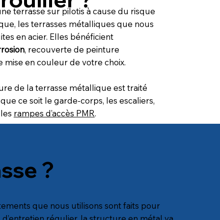
une terrasse sur pilotis à cause du risque
ique, les terrasses métalliques que nous
tes en acier. Elles bénéficient
rrosion
, recouverte de peinture
mise en couleur de votre choix.
re de la terrasse métallique est traité
e ce soit le garde-corps, les escaliers,
 les
rampes d’accès PMR
.
sse ?
itements que nous utilisons sont faits pour
d’entretien régulier, la structure en métal va