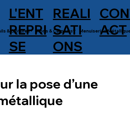
L'ENT
REALI
CON
REPRI
SATI
ACT
ils & Clôtures
Abris & Carports
Menuiseries Métalliqu
SE
ONS
ur la pose d’une
métallique