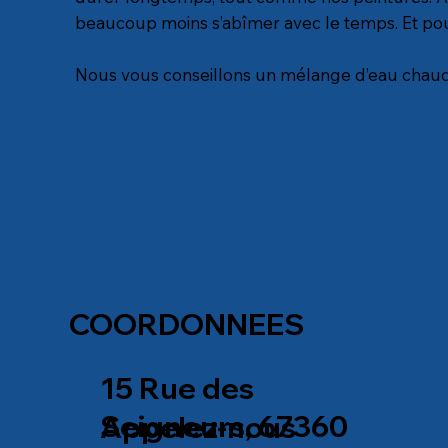
beaucoup moins s’abîmer avec le temps. Et pou
Nous vous conseillons un mélange d’eau chaude e
COORDONNEES
15 Rue des
Seigneurs, 67360
Appelez-nous