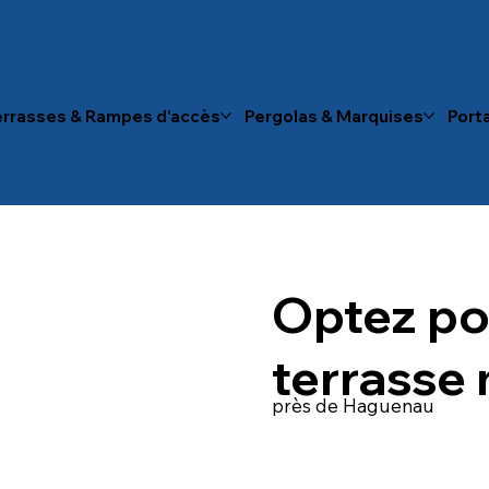
errasses & Rampes d'accès
Pergolas & Marquises
Porta
Optez po
terrasse 
près de Haguenau