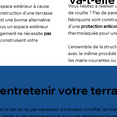
Vous hésitez à réaliser 
 espace extérieur à cause
de rouille ? Pas de pan
construction d’une terrasse
fabriquons sont construi
st une bonne alternative
d’une
protection antico
ous un espace extérieur
thermolaquée pour une 
agement ne nécessite
pas
 construisent votre
L’ensemble de la structu
avec le même procédé qu
les mains-courantes ou
tretenir votre terra
le fait de ne pas nécessiter d’entretien. En effet, les tra
instar d’une terrasse en bois qui s’use rapidement faute 