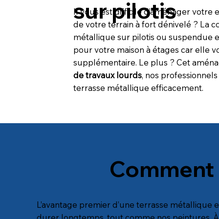
sur pilotis
Il vous est difficile d’aménager votre
de votre terrain à fort dénivelé ? La 
métallique sur pilotis ou suspendue e
pour votre maison à étages car elle v
supplémentaire. Le plus ? Cet amén
de travaux lourds
, nos professionnels
terrasse métallique efficacement.
Comment en
L’avantage premier d’une terrasse métallique est 
durer longtemps, tout comme nos peintures. À l’