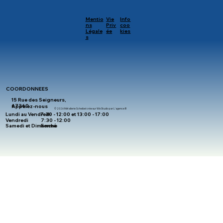
Mentio
Vie
Info
ns
Priv
coo
Légale
ée
kies
s
COORDONNEES
15 Rue des Seigneurs,
67360
Appelez-nous
© 2026 Métallerie Scheibel crée sur Wix Studio par L'agence B
Lundi au Vendredi
7:30 - 12:00 et 13:00 - 17:00
Vendredi
7:30 - 12:00
Samedi et Dimanche
Fermé