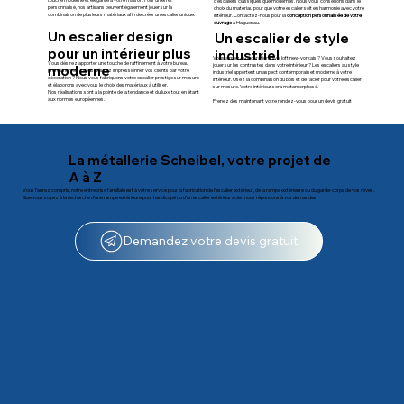
d’escaliers classiques que modernes. Nous vous conseillons dans le
personnalisé, nos artisans peuvent également jouer sur la
choix du matériau pour que votre escalier soit en harmonie avec votre
combinaison de plusieurs matériaux afin de créer un escalier unique.
intérieur. Contactez-nous pour la
conception
personnalisée de votre
ouvrage
à Haguenau.
Un escalier design
Un escalier de style
pour un intérieur plus
industriel
Vous aimez la décoration style loft new-yorkais ? Vous souhaitez
Vous désirez apporter une touche de raffinement à votre bureau
jouer sur les contrastes dans votre intérieur ? Les escaliers au style
moderne
professionnel ? Vous désirez impressionner vos clients par votre
industriel apportent un aspect contemporain et moderne à votre
décoration ? Nous vous fabriquons votre escalier prestige sur mesure
intérieur. Osez la combinaison du bois et de l'acier pour votre escalier
et élaborons avec vous le choix des matériaux à utiliser.
sur mesure. Votre intérieur sera métamorphosé.
Nos réalisations sont à la pointe de la tendance et du luxe tout en étant
aux normes européennes.
Prenez dès maintenant votre rendez-vous pour un devis gratuit !
La métallerie Scheibel, votre projet de
A à Z
Vous l’aurez compris, notre entreprise familiale est à votre service pour la fabrication de l’escalier extérieur, de la rampe extérieure ou du garde-corps de vos rêves.
Que vous soyez à la recherche d’une rampe extérieure pour handicapé ou d’un escalier extérieur acier, nous répondons à vos demandes.
Demandez votre devis gratuit