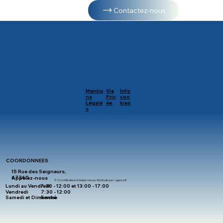
Contactez-nous
Mentio
Vie
Info
ns
Priv
coo
Légale
ée
kies
s
COORDONNEES
15 Rue des Seigneurs,
67360
Appelez-nous
© 2026 Métallerie Scheibel crée sur Wix Studio par L'agence B
Lundi au Vendredi
7:30 - 12:00 et 13:00 - 17:00
Vendredi
7:30 - 12:00
Samedi et Dimanche
Fermé